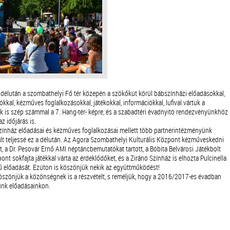
délután a szombathelyi Fő tér közepén a szökőkút körül bábszínházi előadásokkal,
kal, kézműves foglalkozásokkal, játékokkal, információkkal, lufival vártuk a
ek is szép számmal a 7. Hang-tér- képre, és a szabadtéri évadnyitó rendezvényünkhöz
z időjárás is.
ínház előadásai és kézműves foglalkozásai mellett több partnerintézményünk
lt teljessé ez a délután. Az Agora Szombathelyi Kulturális Központ kézműveskedni
t, a Dr. Pesovár Ernő AMI néptáncbemutatókat tartott, a Bóbita Belvárosi Játékbolt
ont sokfajta játékkal várta az érdeklődőket, és a Ziránó Színház is elhozta Pulcinella
ű előadását. Ezúton is köszönjük nekik az együttműködést!
szönjük a közönségnek is a részvételt, s reméljük, hogy a 2016/2017-es évadban
unk előadásainkon.