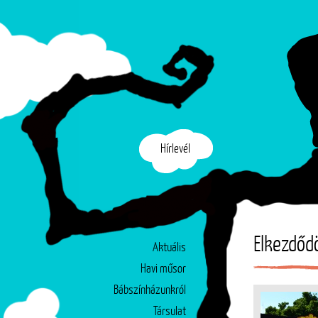
Hírlevél
Elkezdődö
Aktuális
Havi műsor
Bábszínházunkról
Társulat