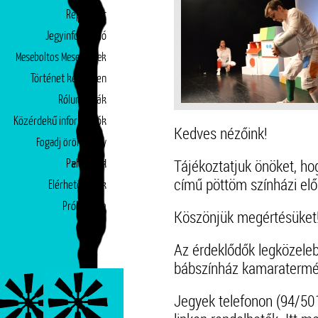
Repertoár
Jegyinformáció
Meseboltos Mesepéntek
Történet képekben
Rólunk írták
Közérdekű információk
Kedves nézőink!
Fogadj örökbe egy
Tájékoztatjuk önöket, ho
Partnerek
előadást!
című pöttöm színházi el
Elérhetőségek
Próbatábla
Köszönjük megértésüket
Az érdeklődők legközeleb
bábszínház kamaraterm
Jegyek telefonon (94/501