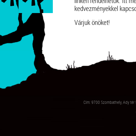
linken rendelhetők. Itt me
kedvezményekkel kapcsol
Várjuk önöket!
Cím: 9700 Szombathely, Ady tér 