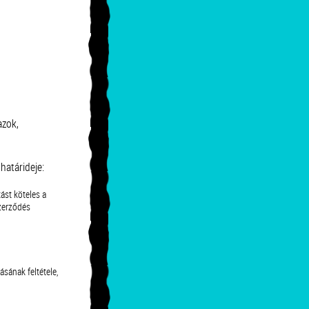
azok,
határideje:
ást köteles a
szerződés
ásának feltétele,