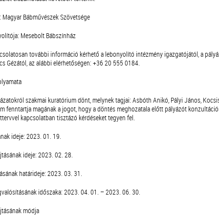
ja: Magyar Bábművészek Szövetsége
yolítója: Mesebolt Bábszínház
pcsolatosan további információ kérhető a lebonyolító intézmény igazgatójától, a pály
ács Gézától, az alábbi elérhetőségen: +36 20 555 0184.
olyamata
yázatokról szakmai kuratórium dönt, melynek tagjai: Asbóth Anikó, Pályi János, Kocsi
m fenntartja magának a jogot, hogy a döntés meghozatala előtt pályázót konzultációra
ttervvel kapcsolatban tisztázó kérdéseket tegyen fel.
ának ideje: 2023. 01. 19.
tásának ideje: 2023. 02. 28.
lásának határideje: 2023. 03. 31.
valósításának időszaka: 2023. 04. 01. – 2023. 06. 30.
újtásának módja