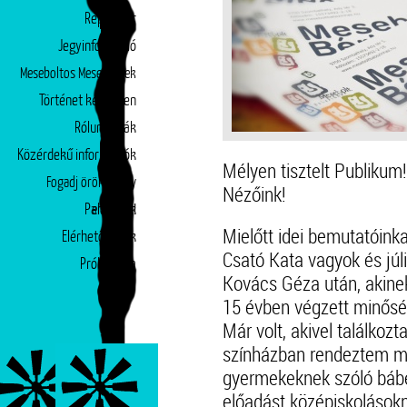
Repertoár
Jegyinformáció
Meseboltos Mesepéntek
Történet képekben
Rólunk írták
Közérdekű információk
Mélyen tisztelt Publikum
Fogadj örökbe egy
Nézőink!
Partnerek
előadást!
Mielőtt idei bemutatóin
Elérhetőségek
Csató Kata vagyok és júl
Próbatábla
Kovács Géza után, akinek
15 évben végzett minősé
Már volt, akivel találko
színházban rendeztem me
gyermekeknek szóló bábe
előadást középiskolásokna