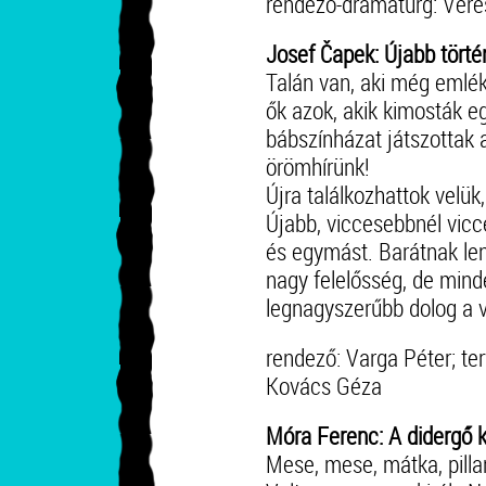
rendező-dramaturg: Veres
Josef Čapek: Újabb törté
Talán van, aki még emléks
ők azok, akik kimosták e
bábszínházat játszottak 
örömhírünk!
Újra találkozhattok velük
Újabb, viccesebbnél vic
és egymást. Barátnak le
nagy felelősség, de mind
legnagyszerűbb dolog a vi
rendező: Varga Péter; ter
Kovács Géza
Móra Ferenc: A didergő k
Mese, mese, mátka, pilla