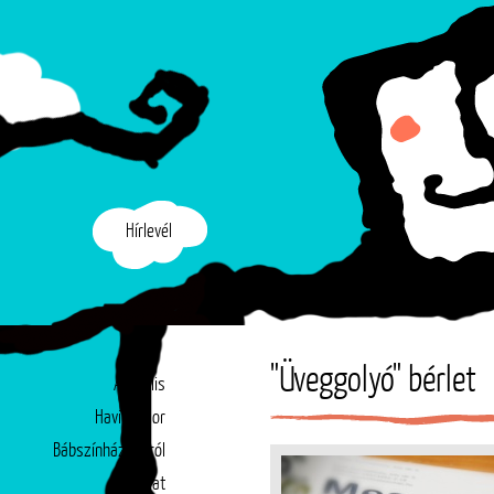
Hírlevél
"Üveggolyó" bérlet
Aktuális
Havi műsor
Bábszínházunkról
Társulat