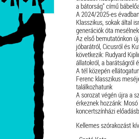
a bátorság" című bábelő
A 2024/2025-es évadban 
Klasszikus, sokak által i
generációk óta mesélnek 
Az első bemutatónkon úja
jóbarátról, Cicusról és Ku
következik: Rudyard Kip
állatokról, a barátságról 
A tél közepén ellátogatu
Ferenc klasszikus meséje,
találkozhatunk
A sorozat végén újra a sz
érkeznek hozzánk: Mosó 
koncertszínházi előadás
Kellemes szórakozást kí