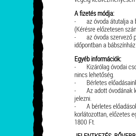
A fizetés módja:
- az óvoda átutalja a 
(Kérésre előzetesen szám
- az óvoda szervező pe
időpontban a bábszínház
Egyéb információk:
- Kizárólag óvodai csopo
nincs lehetőség.
- Bérletes előadásaink 
- Az adott óvodának leg
jelezni.
- A bérletes előadások
korlátozottan, előzetes 
1800 Ft.
JELENTKEZÉS, BŐVEBB