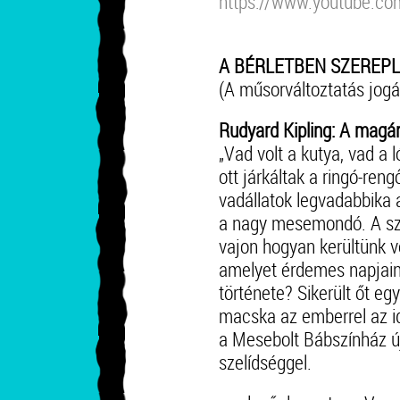
https://www.youtube.co
A BÉRLETBEN SZEREP
(A műsorváltoztatás jogát
Rudyard Kipling: A magá
„Vad volt a kutya, vad a 
ott járkáltak a ringó-re
vadállatok legvadabbika a
a nagy mesemondó. A szel
vajon hogyan kerültünk v
amelyet érdemes napjaink
története? Sikerült őt eg
macska az emberrel az i
a Mesebolt Bábszínház új
szelídséggel.