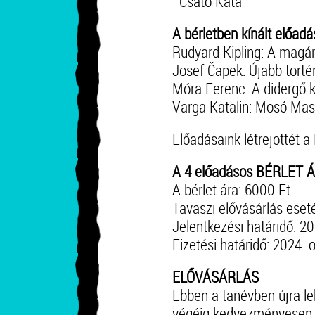
Csató Kata
A bérletben kínált előadá
Rudyard Kipling: A magá
Josef Čapek: Újabb törté
Móra Ferenc: A didergő k
Varga Katalin: Mosó Ma
Előadásaink létrejöttét 
A 4 előadásos BÉRLET 
A bérlet ára: 6000 Ft
Tavaszi elővásárlás eset
Jelentkezési határidő: 2
Fizetési határidő: 2024. 
ELŐVÁSÁRLÁS
Ebben a tanévben újra le
végéig kedvezményesen m