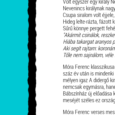
Volt egyszer egy király 
Nevenincs királynak nagy
Csupa siralom volt éjjele
Hideg lelte-rázta, fázott 
Sűrű könnye pergett fehé
"Akármit csinálok, reszk
Hiába takargat aranyos 
Aki segít rajtam: koroná
Tőle nem sajnálom, véle
Móra Ferenc klasszikusa
száz év után is mindenk
mélyen igaz A didergő kir
nemcsak egymásra, hanem
Bábszínház új előadása 
meséjét széles ez országb
Móra Ferenc verses mesé