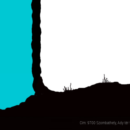
Cím: 9700 Szombathely, Ady tér 