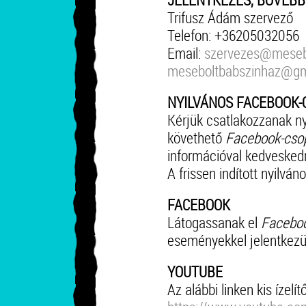
Trifusz Ádám szervező
Telefon: +36205032056
Email:
szervezes@meseb
meseboltbabszinhaz@gm
NYILVÁNOS FACEBOOK-CS
Kérjük csatlakozzanak nyí
követhető
Facebook-cso
információval kedvesked
A frissen indított nyilv
FACEBOOK
Látogassanak el
Faceboo
eseményekkel jelentkez
YOUTUBE
Az alábbi linken kis ízelí