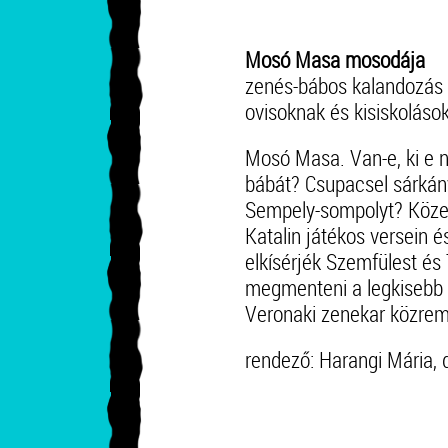
Mosó Masa mosodája
zenés-bábos kalandozás 
ovisoknak és kisiskoláso
Mosó Masa. Van-e, ki e n
bábát? Csupacsel sárká
Sempely-sompolyt? Közel
Katalin játékos versein é
elkísérjék Szemfülest és
megmenteni a legkisebb k
Veronaki zenekar közre
rendező: Harangi Mária,