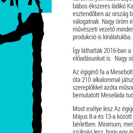
bábos ékszeres ládikó Ka
esztendőben az ország b
válogatnak. Nagy öröm é
művészeti vezető minden
produkció is kínálatukba.
Így láthatták 2016-ban a
előadásunkat is. Nagy sik
Az égigérő fa a Mesebolt
óta 210 alkalommal játsz
szereplőkkel azóta műso
bemutatott Meseláda tudt
Most esélye lesz Az égig
Május 8-a és 13-a között
bérletben. Minimum, mert
szükség lesz, hogy egy é