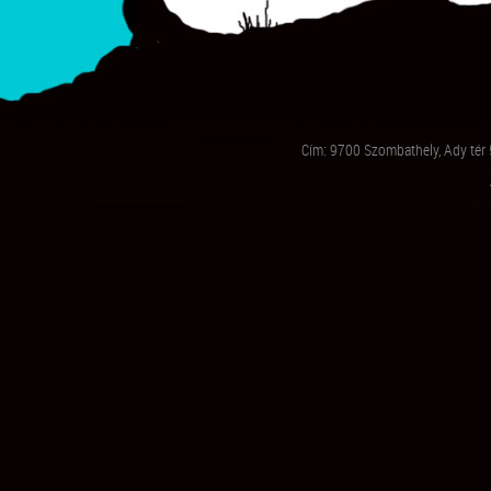
Cím: 9700 Szombathely, Ady tér 