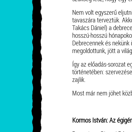
Nem volt egyszerű eljutn
tavaszára terveztük. Akk
Takács Dániel) a debrecen
hosszú-hosszú hónapokon
Debrecennek és nekünk i
megoldottunk, jött a vilá
Így az előadás-sorozat 
történetében: szervezése
zajlik.
Most már nem jöhet közb
Kormos István: Az égigér