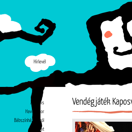
Hírlevél
Vendégjáték Kapos
Aktuális
Havi műsor
Bábszínházunkról
Társulat