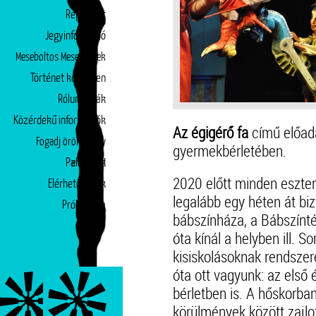
Repertoár
Jegyinformáció
Meseboltos Mesepéntek
Történet képekben
Rólunk írták
Közérdekű információk
Az égigérő fa
című előadá
Fogadj örökbe egy
gyermekbérletében.
Partnerek
előadást!
2020 előtt minden eszte
Elérhetőségek
legalább egy héten át bi
Próbatábla
bábszínháza, a Bábszínt
óta kínál a helyben ill.
kisiskolásoknak rendszer
óta ott vagyunk: az első
bérletben is. A hőskorba
körülmények között zajlo