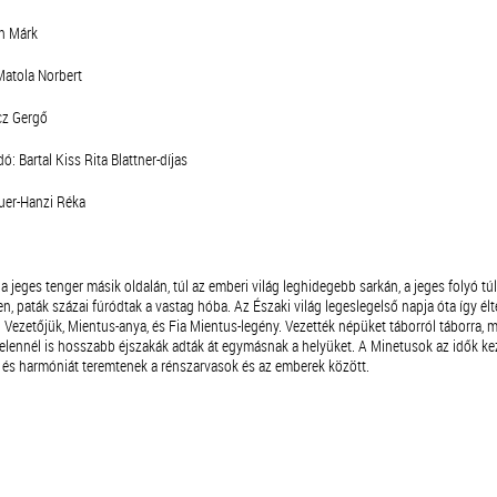
n Márk
Matola Norbert
cz Gergő
: Bartal Kiss Rita Blattner-díjas
uer-Hanzi Réka
 jeges tenger másik oldalán, túl az emberi világ leghidegebb sarkán, a jeges folyó tú
, paták százai fúródtak a vastag hóba. Az Északi világ legeslegelső napja óta így élt
 Vezetőjük, Mientus-anya, és Fia Mientus-legény. Vezették népüket táborról táborra, 
elennél is hosszabb éjszakák adták át egymásnak a helyüket. A Minetusok az idők kez
t, és harmóniát teremtenek a rénszarvasok és az emberek között.