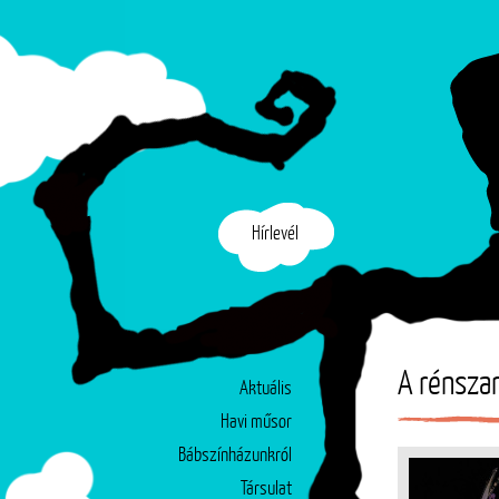
Hírlevél
A rénsza
Aktuális
Havi műsor
Bábszínházunkról
Társulat