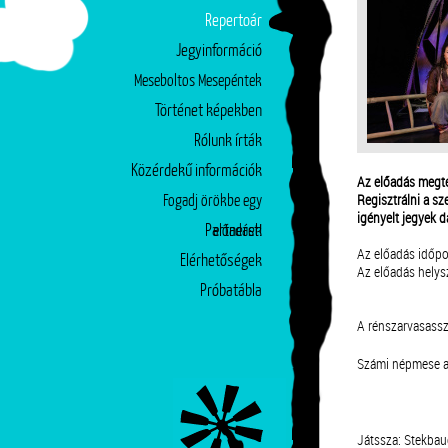
Repertoár
Jegyinformáció
Meseboltos Mesepéntek
Történet képekben
Rólunk írták
Közérdekű információk
Az előadás megte
Regisztrálni a s
Fogadj örökbe egy
igényelt jegyek 
Partnerek
előadást!
Az előadás időpo
Elérhetőségek
Az előadás helysz
Próbatábla
A rénszarvasass
Számi népmese al
Játssza: Stekbau