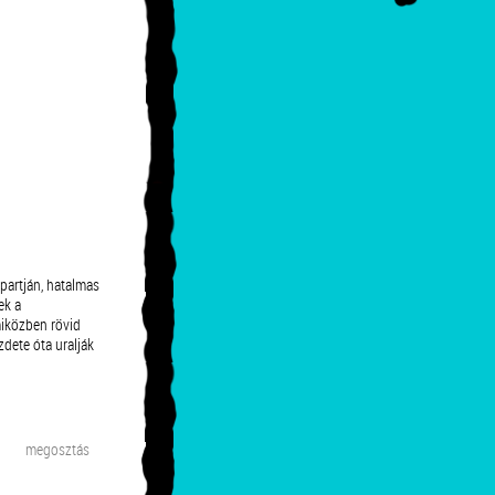
lpartján, hatalmas
ek a
miközben rövid
dete óta uralják
megosztás