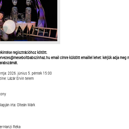
kintése regisztrációhoz kötött.
zervezes@meseboltbabszinhaz.hu email címre küldött emaillel lehet: kérjük adja meg n
darabszámát.
ntja: 2026. június 5. péntek 15:00
íne: Lázár Ervin terem
zony
apján írta: Olteán Márk
er-Hanzi Réka