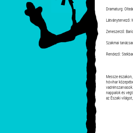
Dramaturg: Olteá
Látványtervező: 
Zeneszerző: Bari
Szakmai tanácsadó
Rendező: Stekba
Messze északon, a
hóvihar közepében
vadrénszarvasok.
nappalok és végt
az Északi világo