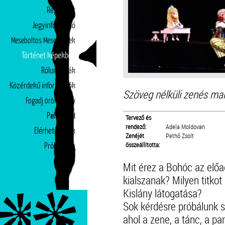
Repertoár
Jegyinformáció
Meseboltos Mesepéntek
Történet képekben
Rólunk írták
Közérdekű információk
Szöveg nélküli zenés mar
Fogadj örökbe egy
Partnerek
előadást!
Tervező és
rendező:
Adela Moldovan
Elérhetőségek
Zenéjét
Pethő Zsolt
összeállította:
Próbatábla
Mit érez a Bohóc az előa
kialszanak? Milyen titkot
Kislány látogatása?
Sok kérdésre próbálunk s
ahol a zene, a tánc, a pa