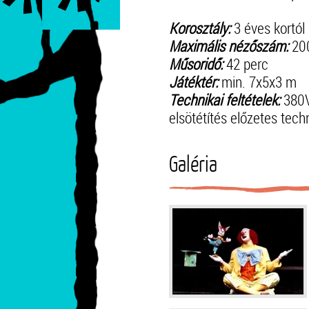
Korosztály:
3 éves kortól
Maximális nézőszám:
200
Műsoridő:
42 perc
Játéktér:
min. 7x5x3 m
Technikai feltételek:
380V
elsötétítés előzetes tec
Galéria