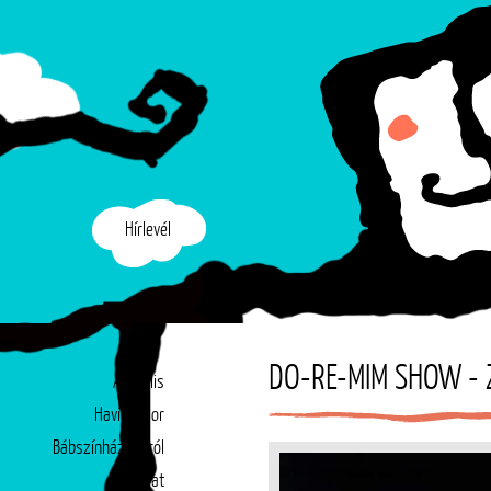
Hírlevél
DO-RE-MIM SHOW - 
Aktuális
Havi műsor
Bábszínházunkról
Társulat