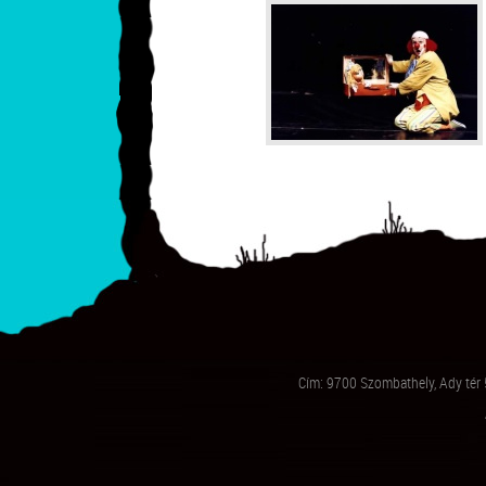
Cím: 9700 Szombathely, Ady tér 