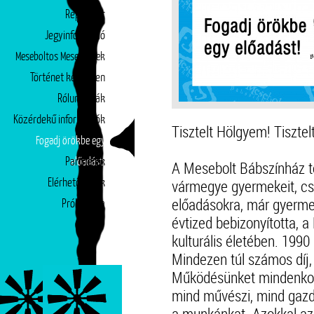
Repertoár
Jegyinformáció
Meseboltos Mesepéntek
Történet képekben
Rólunk írták
Közérdekű információk
Tisztelt Hölgyem! Tiszte
Fogadj örökbe egy
Partnerek
előadást!
A Mesebolt Bábszínház t
vármegye gyermekeit, csa
Elérhetőségek
előadásokra, már gyermek
Próbatábla
évtized bebizonyította, a
kulturális életében. 199
Mindezen túl számos díj,
Működésünket mindenkor 
mind művészi, mind gazda
a munkánkat. Azokkal az