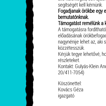
segítségét kell kérnünk.
Fogadjanak örökbe egy e
bemutatónknak.
Támogatást remélünk a k
A támogatásra fordítható
előadásának örökbefogadó
nagynénije lehet az, aki
közzétesszük.
Kérjük tegye lehetővé, h
részleteket.
Kontakt: Gulyás-Klein A
20/411-7054)
Köszönettel:
Kovács Géza
igazgató