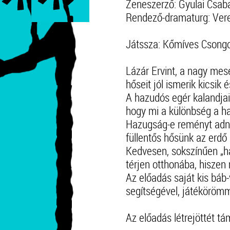
Zeneszerző: Gyulai Csab
Rendező-dramaturg: Ver
Játssza: Kőmíves Csongo
Lázár Ervint, a nagy mes
hőseit jól ismerik kicsik
A hazudós egér kalandjai
hogy mi a különbség a h
Hazugság-e reményt adni 
füllentős hősünk az erdő 
Kedvesen, sokszínűen „h
térjen otthonába, hiszen
Az előadás saját kis báb-v
segítségével, játékörömm
Az előadás létrejöttét t