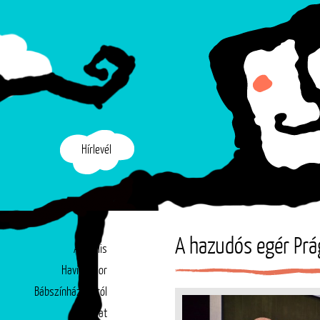
Hírlevél
A hazudós egér Pr
Aktuális
Havi műsor
Bábszínházunkról
Társulat