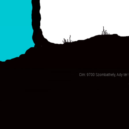
Cím: 9700 Szombathely, Ady tér 