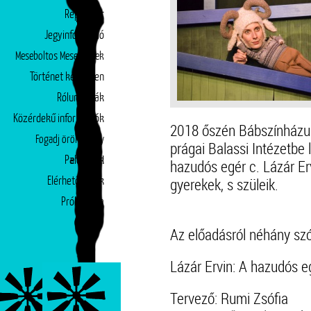
Repertoár
Jegyinformáció
Meseboltos Mesepéntek
Történet képekben
Rólunk írták
Közérdekű információk
2018 őszén Bábszínházunk
Fogadj örökbe egy
prágai Balassi Intézetbe
Partnerek
előadást!
hazudós egér c. Lázár Er
gyerekek, s szüleik.
Elérhetőségek
Próbatábla
Az előadásról néhány sz
Lázár Ervin: A hazudós e
Tervező: Rumi Zsófia