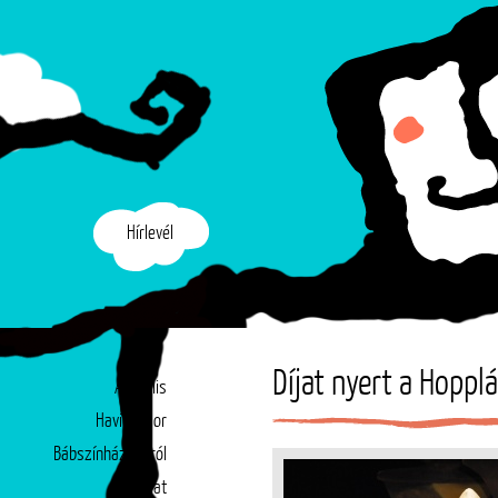
Hírlevél
Díjat nyert a Hoppl
Aktuális
Havi műsor
Bábszínházunkról
Társulat