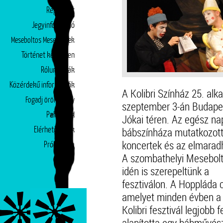
Repertoár
Jegyinformáció
Meseboltos Mesepéntek
Történet képekben
Rólunk írták
Közérdekű információk
A Kolibri Színház 25. al
Fogadj örökbe egy
szeptember 3-án Budape
Partnerek
előadást!
Jókai téren. Az egész n
bábszínháza mutatkozott
Elérhetőségek
koncertek és az elmaradh
Próbatábla
A szombathelyi Mesebolt
idén is szerepeltünk a
fesztiválon. A Hoppláda c
amelyet minden évben a
Kolibri fesztivál legjobb
alapította egy bábművés