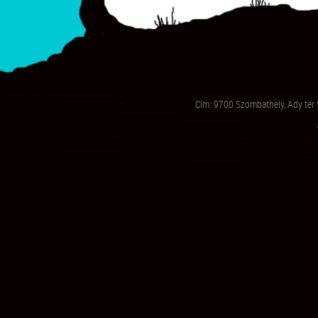
Cím: 9700 Szombathely, Ady tér 