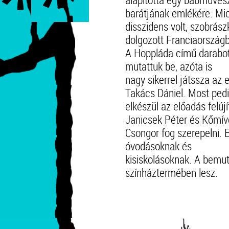
barátjának emlékére. Mi
disszidens volt, szobrász
dolgozott Franciaországb
A Hoppláda című darabo
mutattuk be, azóta is
nagy sikerrel játssza az
Takács Dániel. Most ped
elkészül az előadás felúj
Janicsek Péter és Kőmív
Csongor fog szerepelni. E
óvodásoknak és
kisiskolásoknak. A bemu
színháztermében lesz.