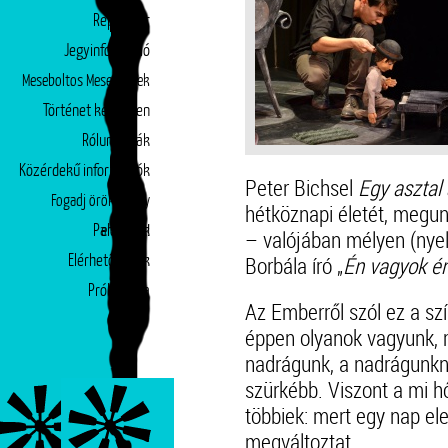
Repertoár
Jegyinformáció
Meseboltos Mesepéntek
Történet képekben
Rólunk írták
Közérdekű információk
Peter Bichsel
Egy asztal
Fogadj örökbe egy
hétköznapi életét, megunj
Partnerek
előadást!
– valójában mélyen (nyel
Borbála író „
Én vagyok én
Elérhetőségek
Próbatábla
Az Emberről szól ez a szí
éppen olyanok vagyunk, m
nadrágunk, a nadrágunkn
szürkébb. Viszont a mi h
többiek: mert egy nap el
megváltoztat.