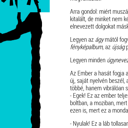
Arra gondol: miért muszáj
kitalált, de minket nem k
elnevezett dolgokat más
Legyen az
ágy
mától fo
fényképalbum,
az
újság
Legyen minden
úgynevez
Az Ember a hasát fogja a
új, saját nyelvén beszél
többé, hanem vibrálóan s
- Egek! Ez az ember telj
boltban, a moziban, mer
ezen is, mert ez a mondat
- Nyulak! Ez a láb tollas