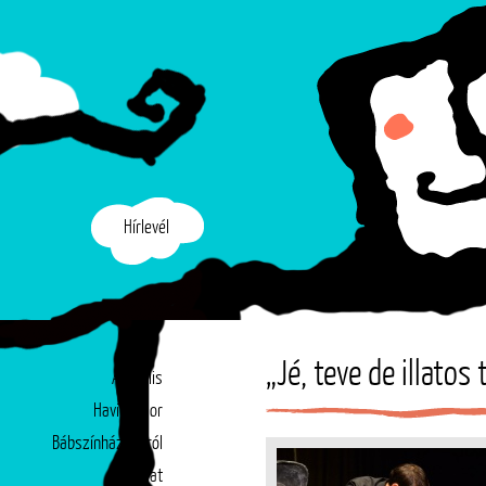
Hírlevél
„Jé, teve de illatos
Aktuális
Havi műsor
Bábszínházunkról
Társulat