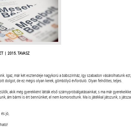
T | 2015. TAVASZ
nk. Igaz, már két esztendeje nagykorú a bábszínház, így szabadon vásárolhatunk ezt, 
ott dolgot, de ez mégis olyan kerek, gömbölyű évforduló. Olyan felnőttes, teljes.
ülők, akik még gyerekként látták első szárnypróbálgatásainkat, s ma már gyerekeikke
nk, ám bármi is ért bennünket, el nem komorodtunk. Ma is játékkal játszunk, s játsza
és jó,
ható!