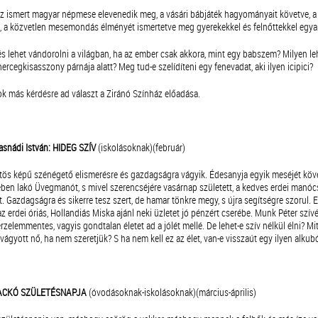
 ismert magyar népmese elevenedik meg, a vásári bábjáték hagyományait követve, a
 a közvetlen mesemondás élményét ismertetve meg gyerekekkel és felnőttekkel egya
és lehet vándorolni a világban, ha az ember csak akkora, mint egy babszem? Milyen le
ercegkisasszony párnája alatt? Meg tud-e szelídíteni egy fenevadat, aki ilyen icipici?
ok más kérdésre ad választ a Ziránó Színház előadása.
Tasnádi István: HIDEG SZÍV
(iskolásoknak)(február)
stös képű szénégető elismerésre és gazdagságra vágyik. Édesanyja egyik meséjét köve
ben lakó Üvegmanót, s mivel szerencséjére vasárnap született, a kedves erdei manócsk
 Gazdagságra és sikerre tesz szert, de hamar tönkre megy, s újra segítségre szorul. E
az erdei óriás, Hollandiás Miska ajánl neki üzletet jó pénzért cserébe. Munk Péter szívét
rzelemmentes, vagyis gondtalan életet ad a jólét mellé. De lehet-e szív nélkül élni? Mit 
ágyott nő, ha nem szeretjük? S ha nem kell ez az élet, van-e visszaút egy ilyen alkub
MACKÓ SZÜLETÉSNAPJA
(óvodásoknak-iskolásoknak)(március-április)