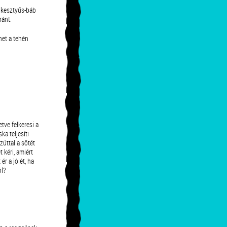
 kesztyűs-báb
ránt.
het a tehén
tve felkeresi a
a teljesíti
zúttal a sötét
 kéri, amiért
ér a jólét, ha
ól?