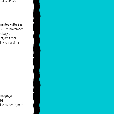
tal szervezett
entes kulturális
 (A 2012. november
zabály a
gét, amit már
k vásárlására is
y megóvja
 baj
l leküzdenie, mire