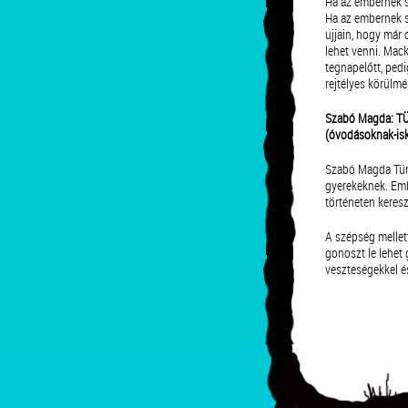
Ha az embernek s
Ha az embernek s
ujjain, hogy már 
lehet venni. Mac
tegnapelőtt, ped
rejtélyes körülmén
Szabó Magda: TÜ
(óvodásoknak-is
Szabó Magda Tün
gyerekeknek. Emb
történeten keres
A szépség mellett
gonoszt le lehet 
veszteségekkel és