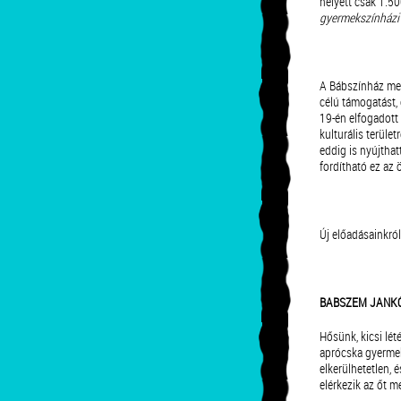
helyett csak 1.5
gyermekszínházi il
A Bábszínház meg
célú támogatást, 
19-én elfogadott
kulturális terüle
eddig is nyújthat
fordítható ez az 
Új előadásainkró
BABSZEM JANKÓ –
Hősünk, kicsi lét
aprócska gyermeké
elkerülhetetlen, 
elérkezik az őt me