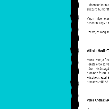
Előadásunkban az
abszurd humorát,
Vajon milyen érz
hasában, vagy a h
Ezekre, és még s
Wilhelm Hauff - 
Munk Péter, a fü
Fekete erdő szívé
három kívánságát.
oldalhoz fordul: 
kőszívet s azzal é
nem élvezzük? A v
Veres András: 