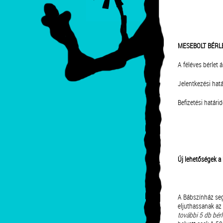
MESEBOLT BÉRLET
A félév
Jelentkez
Befizetés
Új lehetőségek a
A Bábszínház seg
eljuthassanak az 
további 5 db bé