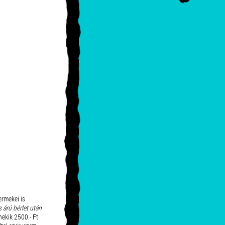
rmekei is
 árú bérlet után
nekik 2500.- Ft