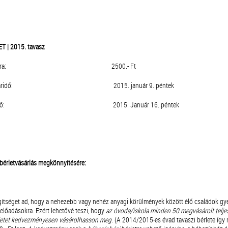
 | 2015. tavasz
es bérlet ára: 2500.- Ft
ési határidő: 2015. január 9. péntek
i határidő: 2015. Január 16. péntek
 bérletvásárlás megkönnyítésére:
ítséget ad, hogy a nehezebb vagy nehéz anyagi körülmények között élő családok gye
előadásokra. Ezért lehetővé teszi, hogy
az óvoda/iskola minden 50 megvásárolt teljes
rletet kedvezményesen vásárolhasson meg
. (A 2014/2015-es évad tavaszi bérlete így 