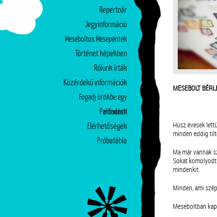
Repertoár
Jegyinformáció
Meseboltos Mesepéntek
Történet képekben
Rólunk írták
Közérdekű információk
MESEBOLT BÉRLE
Fogadj örökbe egy
Partnerek
előadást!
Húsz évesek lettü
Elérhetőségek
minden eddig tilt
Próbatábla
Ma már vannak sz
Sokat komolyodtu
mindenkit.
Minden, ami szép 
Meseboltban kap