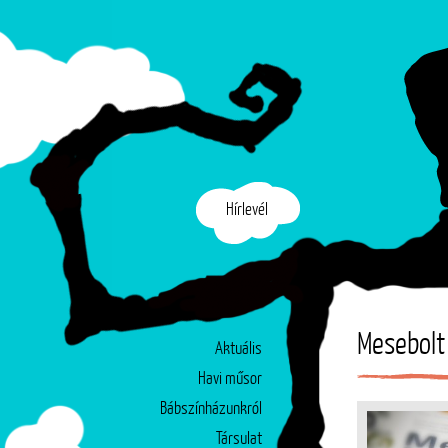
Hírlevél
Mesebolt
Aktuális
Havi műsor
Bábszínházunkról
Társulat