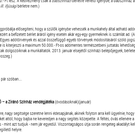
00.- Ft lesz. A kedvezmény csak a
bábszínházi
bérletre vehető igénybe, a bábszínház ál
l. ifjúsági
bérletre nem.)
próbálja elősegíteni, hogy a szülők igénybe vehessék a munkahely által adható adóm
ezért a befizetett bérlet áráról igény esetén akár egy-egy gyermeknek is számlát ad.
 Egyes adótörvények és azzal összefüggő egyéb törvények módosításáról szóló jogs
tre is kiterjeszti a maximum 50.000.- Ft-os adómentes természetbeni juttatás lehetősé
tak dolgozóiknak a munkáltatók. 2013. január elsejétől színházi belépőjegyek, bérlete
összeg.)
l pár szóban….
 a Ziránó Színház vendégjátéka
(óvodásoknak)(január)
ére, nagy segítsége szeretne lenni édesapjának, akinek folyton arra kell ügyelnie, hog
t attól, hogy bajba ne keveredjen a nagy segítés közepette. A féltés, óvás ellenére a
és - mint azt tudjuk - nem jár egyedül. Viszontagságos útja során rengeteg akadályt kel
gillető helyre.