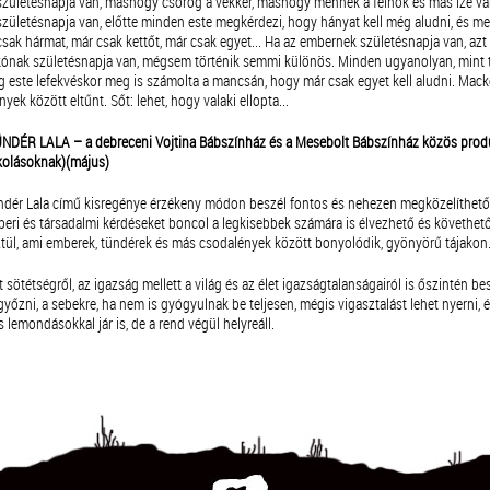
zületésnapja van, máshogy csörög a vekker, máshogy mennek a felhők és más íze van
zületésnapja van, előtte minden este megkérdezi, hogy hányat kell még aludni, és m
csak hármat, már csak kettőt, már csak egyet... Ha az embernek születésnapja van, azt
kónak születésnapja van, mégsem történik semmi különös. Minden ugyanolyan, mint
ig este lefekvéskor meg is számolta a mancsán, hogy már csak egyet kell aludni. Mac
yek között eltűnt. Sőt: lehet, hogy valaki ellopta...
NDÉR LALA – a debreceni Vojtina Bábszínház és a Mesebolt Bábszínház közös prod
kolásoknak)(május)
dér Lala című kisregénye érzékeny módon beszél fontos és nehezen megközelíthető
eri és társadalmi kérdéseket boncol a legkisebbek számára is élvezhető és követhet
ztül, ami emberek, tündérek és más csodalények között bonyolódik, gyönyörű tájakon
 sötétségről, az igazság mellett a világ és az élet igazságtalanságairól is őszintén be
győzni, a sebekre, ha nem is gyógyulnak be teljesen, mégis vigasztalást lehet nyerni, é
 lemondásokkal jár is, de a rend végül helyreáll.