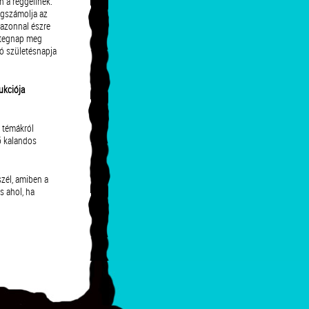
 a reggelinek.
egszámolja az
 azonnal észre
 tegnap meg
kó születésnapja
ukciója
 témákról
ő kalandos
.
szél, amiben a
s ahol, ha