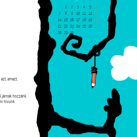
1
2
3
4
5
6
7
8
9
10
11
12
13
14
15
16
17
18
19
20
21
22
23
24
25
26
27
28
29
30
azt, amazt,
l járnak hozzánk.
ni hívunk