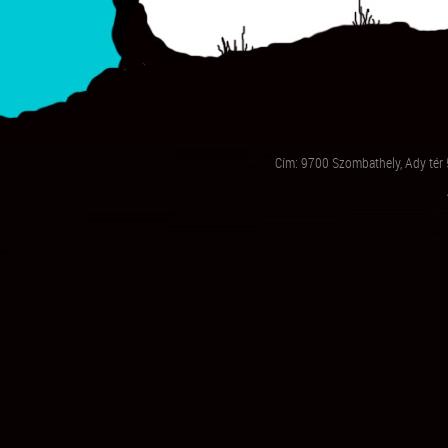
Cím: 9700 Szombathely, Ady tér 