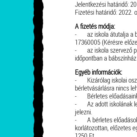
Jelentkezési határidő: 2
Fizetési határidő: 2022. 
A fizetés módja:
- az iskola átutalja a
17360005 (Kérésre előze
- az iskola szervező pe
időpontban a bábszínház
Egyéb információk:
- Kizárólag iskolai oszt
bérletvásárlásra nincs le
- Bérletes előadásaink k
- Az adott iskolának leg
jelezni.
- A bérletes előadások
korlátozottan, előzetes 
1250 Ft.