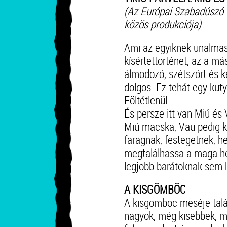
(Az Európai Szabadúszó
közös produkciója)
Ami az egyiknek unalmas
kísértettörténet, az a m
álmodozó, szétszórt és k
dolgos. Ez tehát egy ku
Föltétlenül.
És persze itt van Miú és 
Miú macska, Vau pedig ku
faragnak, festegetnek, h
megtalálhassa a maga hel
legjobb barátoknak sem 
A KISGÖMBÖC
A kisgömböc meséje talá
nagyok, még kisebbek, mé