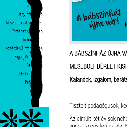
Repertoár
Jegyinformáció
Meseboltos Mesepéntek
Történet képekben
Rólunk írták
Közérdekű információk
A BÁBSZÍNHÁZ ÚJRA V
Fogadj örökbe egy
MESEBOLT BÉRLET KISI
Partnerek
előadást!
Elérhetőségek
Kalandok, izgalom, bará
Próbatábla
Tisztelt pedagógusok, ke
Az elmúlt két év sok neh
sodort közös létünk elé.