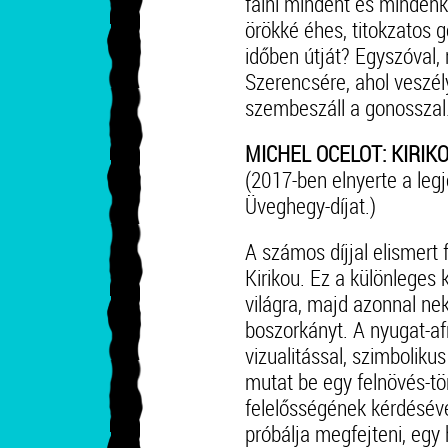
falni mindent és mindenk
örökké éhes, titokzatos 
időben útját? Egyszóval,
Szerencsére, ahol veszély
szembeszáll a gonosszal
MICHEL OCELOT: KIRIK
(2017-ben elnyerte a le
Üveghegy-díjat.)
A számos díjjal elismert 
Kirikou. Ez a különleges
világra, majd azonnal ne
boszorkányt. A nyugat-a
vizualitással, szimbolik
mutat be egy felnövés-tö
felelősségének kérdésév
próbálja megfejteni, egy