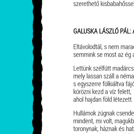
szerethető kisbabahőssel
GALUSKA LÁSZLÓ PÁL: 
Eltávolodtál, s nem mara
semmink se most az ég a
Lettünk szélfútt madárcs
mely lassan száll a néma
s egyszerre fölkiáltva fáj
körözni kezd a víz felett,
ahol hajdan föld létezett.
Hullámok zúgnak csend
mindent, mi volt, magukb
toronynak; háznak és ha