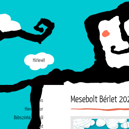
Hírlevél
Mesebolt Bérlet 20
Aktuális
Havi műsor
Bábszínházunkról
Társulat