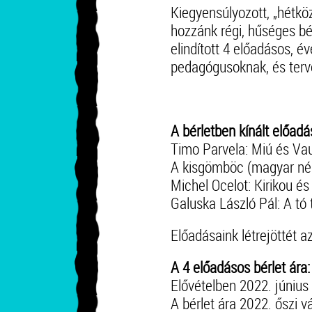
Kiegyensúlyozott, „hétk
hozzánk régi, hűséges bér
elindított 4 előadásos, é
pedagógusoknak, és terv
A bérletben kínált előadá
Timo Parvela: Miú és Va
A kisgömböc (magyar n
Michel Ocelot: Kirikou é
Galuska László Pál: A tó 
Előadásaink létrejöttét 
A 4 előadásos bérlet ára:
Elővételben 2022. június 
A bérlet ára 2022. őszi v