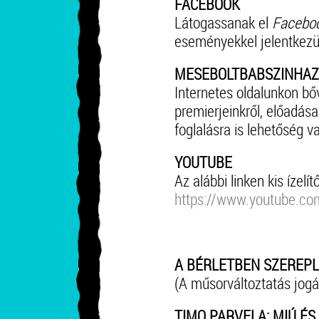
FACEBOOK
Látogassanak el
Faceboo
eseményekkel jelentkez
MESEBOLTBABSZINHAZ
Internetes oldalunkon bő
premierjeinkről, előadása
foglalásra is lehetőség v
YOUTUBE
Az alábbi linken kis ízelí
https://www.youtube.co
A BÉRLETBEN SZEREP
(A műsorváltoztatás jogát
TIMO PARVELA: MIÚ ÉS