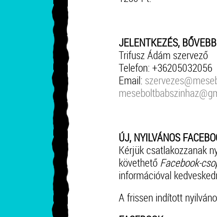
JELENTKEZÉS, BŐVEBB
Trifusz Ádám szervező
Telefon: +36205032056
Email:
szervezes@meseb
meseboltbabszinhaz@gm
ÚJ, NYILVÁNOS FACEBOO
Kérjük csatlakozzanak nyí
követhető
Facebook-cso
információval kedvesked
A frissen indított nyilv