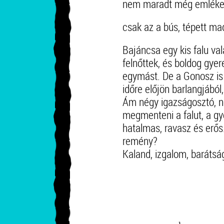
nem maradt még emléke
csak az a bús, tépett ma
Bajáncsa egy kis falu val
felnőttek, és boldog gye
egymást. De a Gonosz is o
időre előjön barlangjából
Ám négy igazságosztó, n
megmenteni a falut, a gy
hatalmas, ravasz és erős
remény?
Kaland, izgalom, barátsá