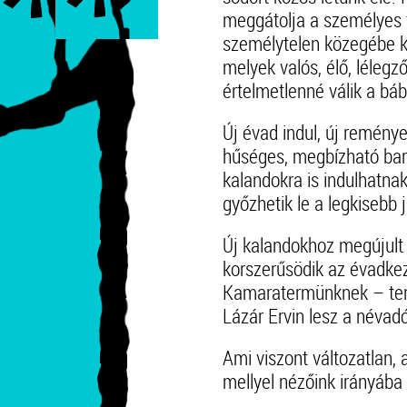
meggátolja a személyes t
személytelen közegébe ké
melyek valós, élő, lélegz
értelmetlenné válik a báb
Új évad indul, új remény
hűséges, megbízható bará
kalandokra is indulhatnak
győzhetik le a legkisebb
Új kalandokhoz megújult 
korszerűsödik az évadkezd
Kamaratermünknek – terv
Lázár Ervin lesz a névadó
Ami viszont változatlan, 
mellyel nézőink irányába