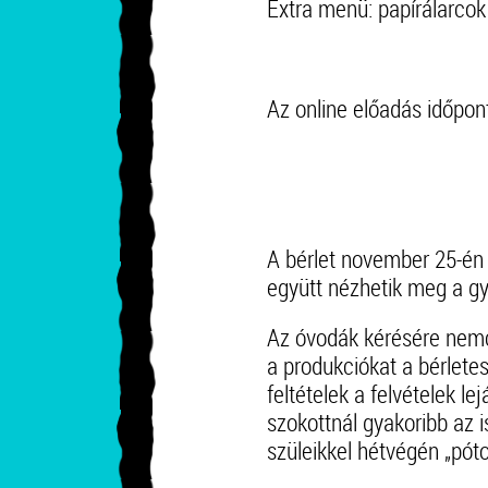
Extra menü: papírálarcok
Az online előadás időpon
A bérlet november 25-én 
együtt nézhetik meg a g
Az óvodák kérésére nemc
a produkciókat a bérlet
feltételek a felvételek 
szokottnál gyakoribb az 
szüleikkel hétvégén „póto