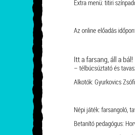
Extra menü: titiri színpad
Az online előadás időpo
Itt a farsang, áll a bál!
– télbúcsúztató és tavas
Alkotók: Gyurkovics Zsóf
Népi játék: farsangoló, 
Betanító pedagógus: Horv