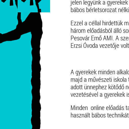
jelen legyünk a gyereke
bábos bérletsorozat nélkü
Ezzel a céllal hirdettük
három előadásból álló s
Pesovár Ernő AMI. A sze
Erzsi Óvoda vezetője vol
A gyerekek minden alkal
majd a művészeti iskola
adott ünnephez kötődő né
vezetésével a gyerekek 
Minden online előadás ta
használt bábos technikát