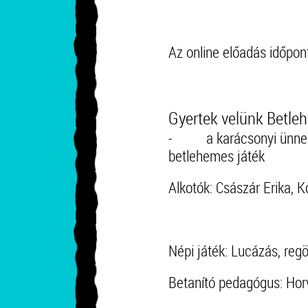
Az online előadás időpo
Gyertek velünk Betle
- a karácsonyi ünnepkör
betlehemes játék
Alkotók: Császár Erika, 
Népi játék: Lucázás, regö
Betanító pedagógus: Horv