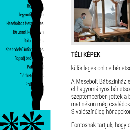
Repertoár
Jegyinformáció
Meseboltos Mesepéntek
Történet képekben
Rólunk írták
Közérdekű információk
TÉLI KÉPEK
Fogadj örökbe egy
különleges online bérlet
Partnerek
előadást!
Elérhetőségek
A Mesebolt Bábszínház e
Próbatábla
el hagyományos bérletsor
szeptemberben jöttek a 
matinékon még családoka
S valószínűleg hónapokon
Fontosnak tartjuk, hogy 