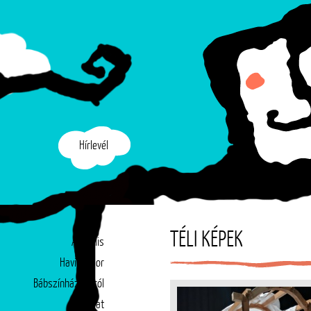
Hírlevél
TÉLI KÉPEK
Aktuális
Havi műsor
Bábszínházunkról
Társulat