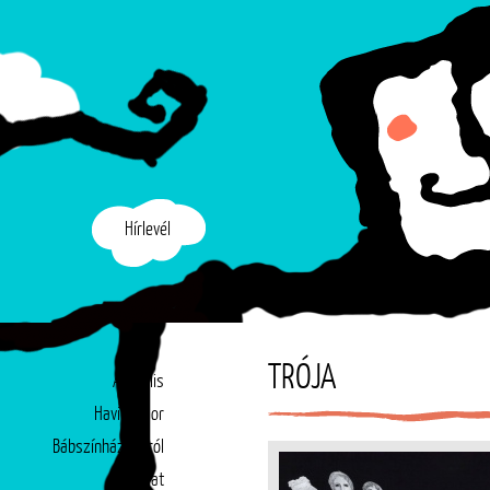
Hírlevél
TRÓJA
Aktuális
Havi műsor
Bábszínházunkról
Társulat