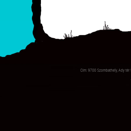
Cím: 9700 Szombathely, Ady tér 