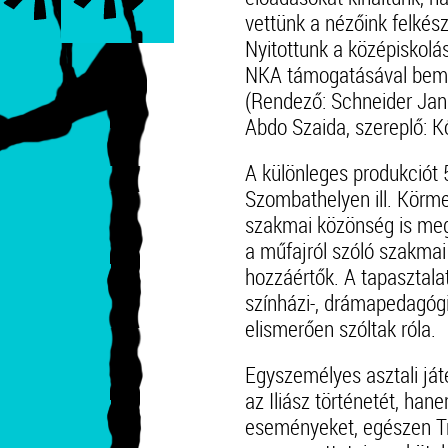
vettünk a nézőink felkés
Nyitottunk a középiskolás
NKA támogatásával bem
(Rendező: Schneider Jankó
Abdo Szaida, szereplő: 
A különleges produkciót 
Szombathelyen ill. Körme
szakmai közönség is meg
a műfajról szóló szakmai
hozzáértők. A tapasztala
színházi-, drámapedagóg
elismerően szóltak róla.
Egyszemélyes asztali ját
az Iliász történetét, ha
eseményeket, egészen Tró