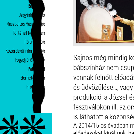
Repertoár
Jegyinformáció
Meseboltos Mesepéntek
Történet képekben
Rólunk írták
Közérdekű információk
Sajnos még mindig ke
Fogadj örökbe egy
bábszínház nem csup
Partnerek
előadást!
vannak felnőtt előadá
Elérhetőségek
és üdvözülése…, vagy a
Próbatábla
produkció, a József és
fesztiválokon ill. az
is láthatott a közönség
A 2014/15-ös évadban m
előadásokat kínáltunk,