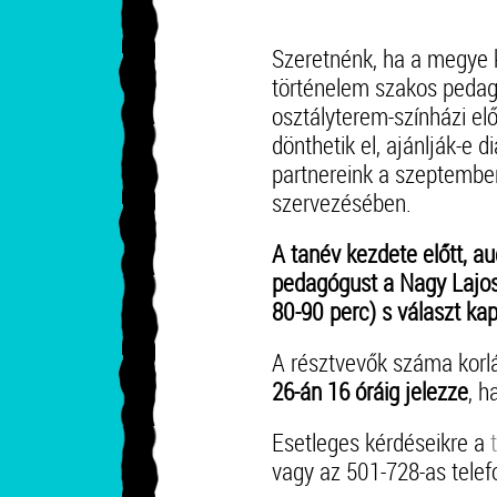
Szeretnénk, ha a megye k
történelem szakos peda
osztályterem-színházi el
dönthetik el, ajánlják-e d
partnereink a szeptember
szervezésében.
A tanév kezdete előtt, a
pedagógust a Nagy Lajos
80-90 perc) s választ kap
A résztvevők száma korl
26-án 16 óráig jelezze
, h
Esetleges kérdéseikre a
vagy az 501-728-as tele