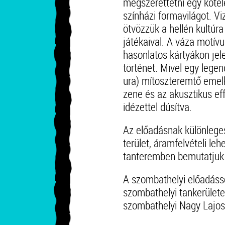
megszerettetni egy köte
színházi formavilágot. V
ötvözzük a hellén kultúr
játékaival. A váza motív
hasonlatos kártyákon je
történet. Mivel egy legen
ura) mítoszteremtő emel
zene és az akusztikus ef
idézettel dúsítva.
Az előadásnak különlege
terület, áramfelvételi le
tanteremben bemutatjuk a
A szombathelyi előadáss
szombathelyi tankerülete
szombathelyi Nagy Lajos