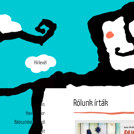
Hírlevél
Rólunk írták
Aktuális
Havi műsor
Bábszínházunkról
Társulat