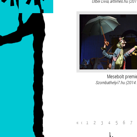
Ölbei Lívia, artlimes.hu (201
Mesebolt premi
Szombathelyi7.hu (2014. 
«
‹
1
2
3
4
5
6
7