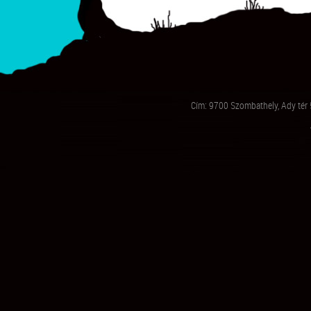
Cím: 9700 Szombathely, Ady tér 