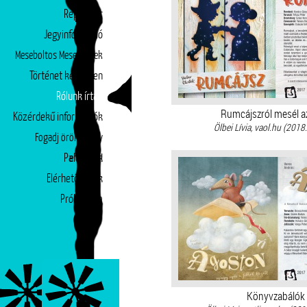
Repertoár
Jegyinformáció
Meseboltos Mesepéntek
Történet képekben
Rólunk írták
Rumcájszról mesél a
Közérdekű információk
Ölbei Lívia, vaol.hu (2018.
Fogadj örökbe egy
Partnerek
előadást!
Elérhetőségek
Próbatábla
Könyvzabálók