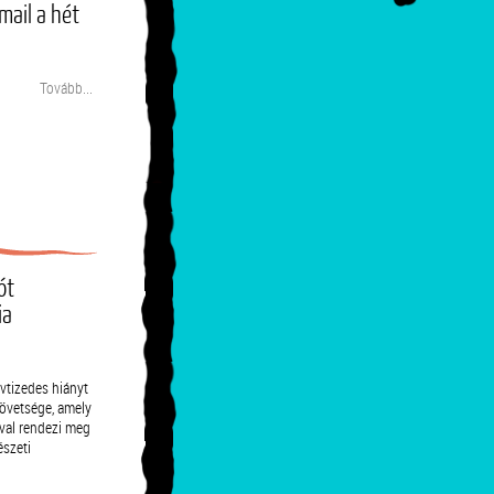
mail a hét
Tovább...
ót
ia
vtizedes hiányt
övetsége, amely
val rendezi meg
észeti