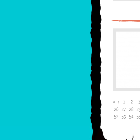
«
‹
1
2
26
27
28
2
52
53
54
5