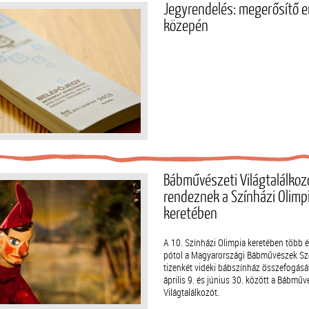
Jegyrendelés: megerősítő e
közepén
Bábművészeti Világtalálkoz
rendeznek a Színházi Olimp
keretében
A 10. Színházi Olimpia keretében több é
pótol a Magyarországi Bábművészek Sz
tizenkét vidéki bábszínház összefogásá
április 9. és június 30. között a Bábműv
Világtalálkozót.