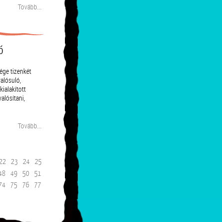
Tovább...
ó
ge tizenkét
alósuló,
ialakított
lósítani,
Tovább...
22
23
24
25
48
49
50
51
74
75
76
77