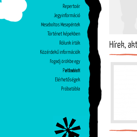
Repertoár
Jegyinformáció
Meseboltos Mesepéntek
Történet képekben
Rólunk írták
Hírek, ak
Közérdekű információk
Fogadj örökbe egy
Partnerek
előadást!
Elérhetőségek
Próbatábla