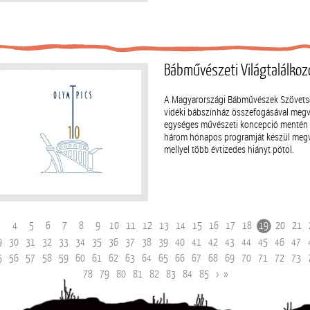
Bábművészeti Világtalálkoz
A Magyarországi Bábművészek Szövetsé
vidéki bábszínház összefogásával megv
egységes művészeti koncepció mentén k
három hónapos programját készül megva
mellyel több évtizedes hiányt pótol.
3
4
5
6
7
8
9
10
11
12
13
14
15
16
17
18
19
20
21
9
30
31
32
33
34
35
36
37
38
39
40
41
42
43
44
45
46
47
5
56
57
58
59
60
61
62
63
64
65
66
67
68
69
70
71
72
73
›
»
78
79
80
81
82
83
84
85