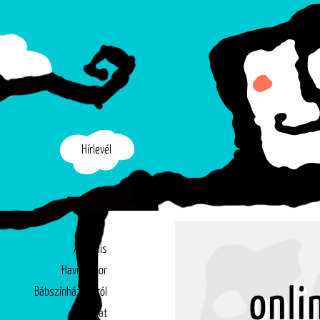
Hírlevél
Aktuális
Havi műsor
Bábszínházunkról
Társulat