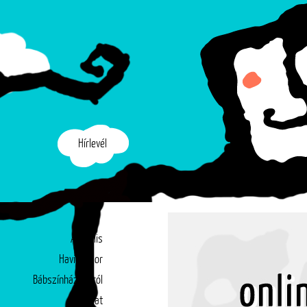
Hírlevél
Aktuális
Havi műsor
Bábszínházunkról
Társulat